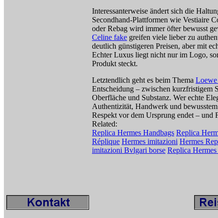
Interessanterweise ändert sich die Haltu
Secondhand-Plattformen wie Vestiaire C
oder Rebag wird immer öfter bewusst ge
Celine fake
greifen viele lieber zu authe
deutlich günstigeren Preisen, aber mit e
Echter Luxus liegt nicht nur im Logo, s
Produkt steckt.
Letztendlich geht es beim Thema
Loewe 
Entscheidung – zwischen kurzfristigem S
Oberfläche und Substanz. Wer echte Elegan
Authentizität, Handwerk und bewusstem 
Respekt vor dem Ursprung endet – und F
Related:
Replica Hermes Handbags
Replica Herm
Réplique
Hermes imitazioni
Hermes Rep
imitazioni Bvlgari borse
Replica Hermes